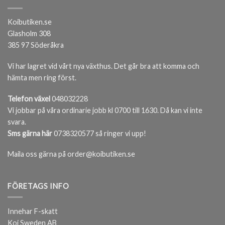
Koibutiken.se
Glasholm 308
385 97 Söderåkra
Vi har lagret vid vårt nya växthus. Det går bra att komma och
hämta men ring först.
Telefon växel
048032228
Vi jobbar på våra ordinarie jobb kl 0700 till 1630. Då kan vi inte
svara.
Sms gärna här
0738320577 så ringer vi upp!
Maila oss gärna på order@koibutiken.se
FÖRETAGS INFO
Innehar F-skatt
Koi Sweden AB