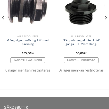
ALLA PRODUKTER
ALLA PRODUKTER
Gängad genomföring 1 ½” med
Gängad slangadapter 11/4″
packning
gänga. Till 32mm slang.
135,00
kr
50,00
kr
LÄGG TILL I VARUKORG
LÄGG TILL I VARUKORG
0 i lager men kan restnoteras
0 i lager men kan restnoteras
GÅRDSBUTIK