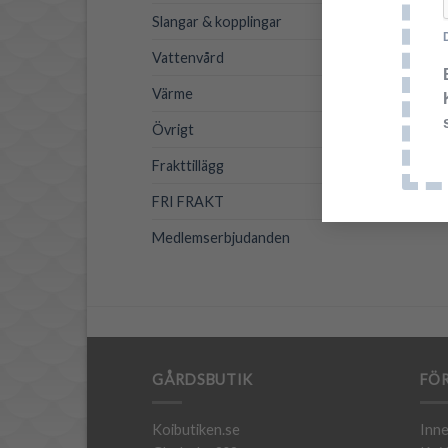
Slangar & kopplingar
Vattenvård
Värme
Övrigt
Frakttillägg
FRI FRAKT
Medlemserbjudanden
GÅRDSBUTIK
FÖR
Koibutiken.se
Inne