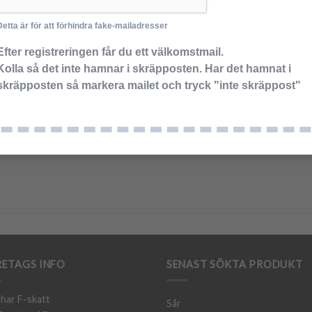
Detta är för att förhindra fake-mailadresser
Efter registreringen får du ett välkomstmail.
Kolla så det inte hamnar i skräpposten. Har det hamnat i
skräpposten så markera mailet och tryck "inte skräppost"
ETAGS INFO
SENAST SÖKTA PRODUKT
har F-skatt
Sår