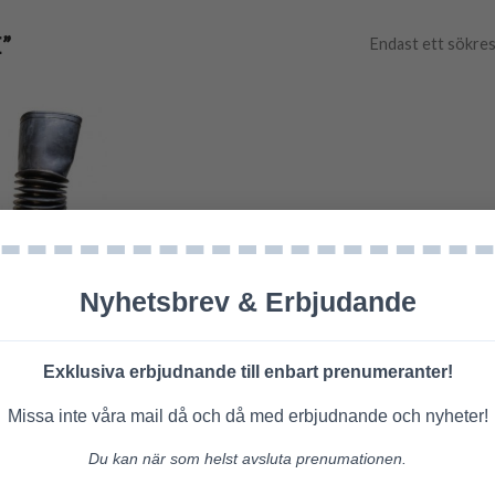
”
Endast ett sökres
RESERVDELAR
etus sieve bälg
Nyhetsbrev & Erbjudande
495,00
kr
Exklusiva erbjudnande till enbart prenumeranter!
LÄGG TILL I
VARUKORG
Missa inte våra mail då och då med erbjudnande och nyheter!
 i lager men kan
Du kan när som helst avsluta prenumationen.
restnoteras