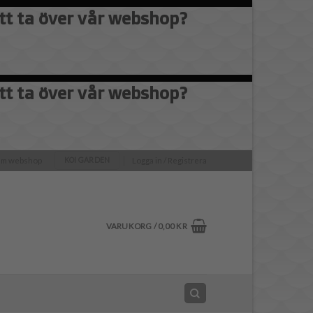
att ta över vår webshop?
att ta över vår webshop?
olm webshop
Logga in / Registrera
KOI GARDEN
VARUKORG /
0,00
KR