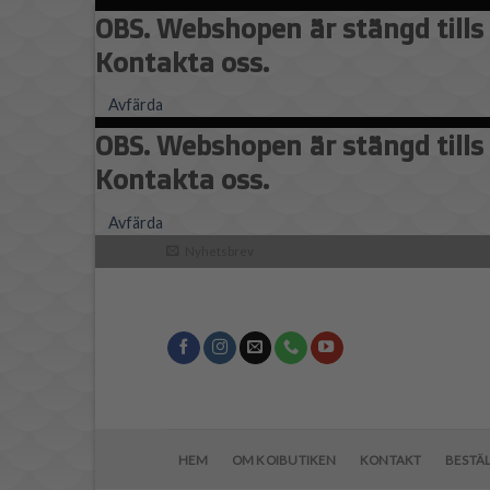
OBS. Webshopen är stängd tills 
Kontakta oss.
Avfärda
OBS. Webshopen är stängd tills 
Kontakta oss.
Skip
Avfärda
to
Nyhetsbrev
content
HEM
OM KOIBUTIKEN
KONTAKT
BESTÄ