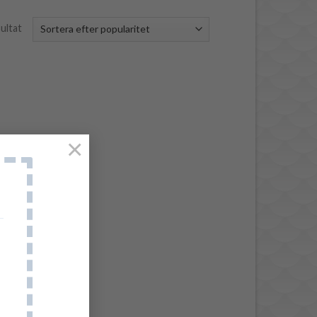
ultat
×