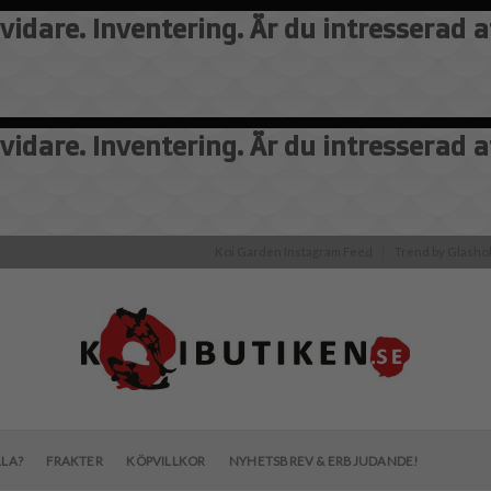
vidare. Inventering. Är du intresserad 
vidare. Inventering. Är du intresserad 
Koi Garden Instagram Feed
Trend by Glash
LLA?
FRAKTER
KÖPVILLKOR
NYHETSBREV & ERBJUDANDE!