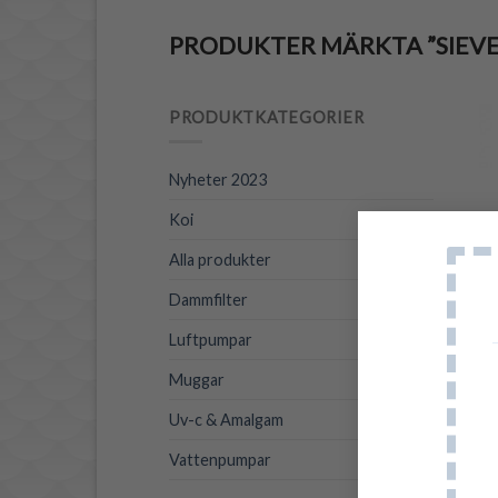
PRODUKTER MÄRKTA ”SIEVE
PRODUKTKATEGORIER
Nyheter 2023
Koi
Alla produkter
C
Dammfilter
Luftpumpar
Muggar
Uv-c & Amalgam
0
Vattenpumpar