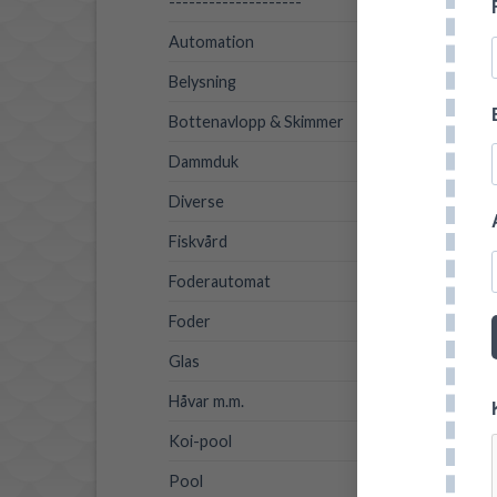
--------------------
Automation
Belysning
Bottenavlopp & Skimmer
Dammduk
Diverse
Fiskvård
Foderautomat
Foder
Glas
Håvar m.m.
Koi-pool
Pool