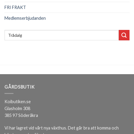
FRI FRAKT
Medlemserbjudanden
Sök
efter:
GÅRDSBUTIK
Koibutiken.se
Glasholm 308
385 97 Söderåkra
Vi har lagret vid vårt nya växthus. Det går bra att komma och