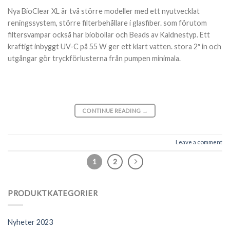
Nya BioClear XL är två större modeller med ett nyutvecklat
reningssystem, större filterbehållare i glasfiber. som förutom
filtersvampar också har biobollar och Beads av Kaldnestyp. Ett
kraftigt inbyggt UV-C på 55 W ger ett klart vatten. stora 2″ in och
utgångar gör tryckförlusterna från pumpen minimala.
CONTINUE READING
→
Leave a comment
1
2
PRODUKTKATEGORIER
Nyheter 2023