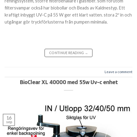
reningssystem, större filterbehållare i glasfiber. som förutom
filtersvampar också har biobollar och Beads av Kaldnestyp. Ett
kraftigt inbyggt UV-C på 55 W ger ett klart vatten. stora 2″ in och
utgångar gör tryckförlusterna från pumpen minimala.
CONTINUE READING
→
Leave a comment
BioClear XL 40000 med 55w Uv-c enhet
16
sep