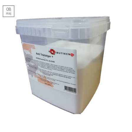
08
maj