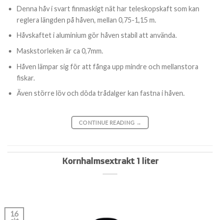
Denna håv i svart finmaskigt nät har teleskopskaft som kan
reglera längden på håven, mellan 0,75-1,15 m.
Håvskaftet i aluminium gör håven stabil att använda.
Maskstorleken är ca 0,7mm.
Håven lämpar sig för att fånga upp mindre och mellanstora
fiskar.
Även större löv och döda trådalger kan fastna i håven.
CONTINUE READING
→
Kornhalmsextrakt 1 liter
16