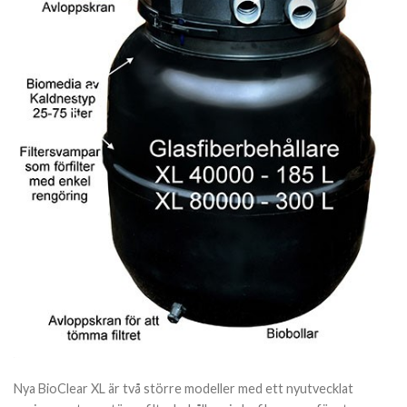
Nya BioClear XL är två större modeller med ett nyutvecklat