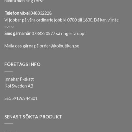
hämta men ring först.
Telefon växel
048032228
Vi jobbar på våra ordinarie jobb kl 0700 till 1630. Då kan vi inte
svara.
Sms gärna här
0738320577 så ringer vi upp!
Maila oss gärna på order@koibutiken.se
FÖRETAGS INFO
Innehar F-skatt
Koi Sweden AB
SE559196944801
SENAST SÖKTA PRODUKT