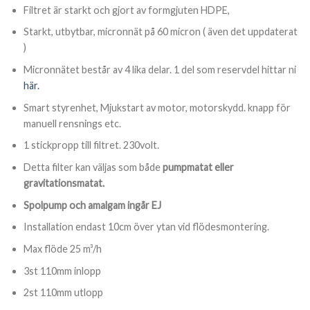
Filtret är starkt och gjort av formgjuten HDPE,
Starkt, utbytbar, micronnät på 60 micron ( även det uppdaterat
)
Micronnätet består av 4 lika delar. 1 del som reservdel hittar ni
här.
Smart styrenhet, Mjukstart av motor, motorskydd. knapp för
manuell rensnings etc.
1 stickpropp till filtret. 230volt.
Detta filter kan väljas som både
pumpmatat eller
gravitationsmatat.
Spolpump och amalgam ingår EJ
Installation endast 10cm över ytan vid flödesmontering.
Max flöde 25 m³/h
3st 110mm inlopp
2st 110mm utlopp