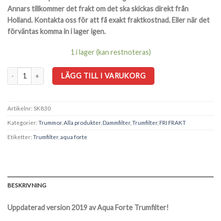
Annars tillkommer det frakt om det ska skickas direkt från
Holland. Kontakta oss för att få exakt fraktkostnad. Eller när det
förväntas komma in i lager igen.
1 i lager (kan restnoteras)
AquaForte Trumfilter mängd
LÄGG TILL I VARUKORG
Artikelnr:
SK830
Kategorier:
Trummor
,
Alla produkter
,
Dammfilter
,
Trumfilter
,
FRI FRAKT
Etiketter:
Trumfilter
,
aqua forte
BESKRIVNING
Uppdaterad version 2019 av Aqua Forte Trumfilter!