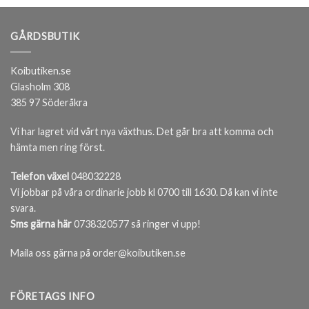
GÅRDSBUTIK
Koibutiken.se
Glasholm 308
385 97 Söderåkra
Vi har lagret vid vårt nya växthus. Det går bra att komma och
hämta men ring först.
Telefon växel
048032228
Vi jobbar på våra ordinarie jobb kl 0700 till 1630. Då kan vi inte
svara.
Sms gärna här
0738320577 så ringer vi upp!
Maila oss gärna på order@koibutiken.se
FÖRETAGS INFO