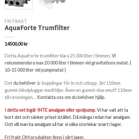
FRI FRAKT
AquaForte Trumfilter
14500,00
kr
Detta AquaForte trumfilter klara 25 000 liter i timmen.
Vi
rekommendera max 20 000 liter i timmen vid gravitations matat. (
10-15 000 liter vid pumpmatat )
Det
du behöver
är kopplingar för in och utlopp. 3st 110mm
gummi-blindpluggar medföljer. Även en gummi-skarvmuff 110mm
till rensningen…
Kontakta oss om du behöver hjälp.
I detta set ingår INTE amalgam eller spolpump.
Vi har valt att ta
bort det och sänker priset istället. Då många redan har amalgam.
Och vill man ha amalgam så har vi olika storlekar snart i lager.
Fri frakt OM produkten finns i vårt lager.