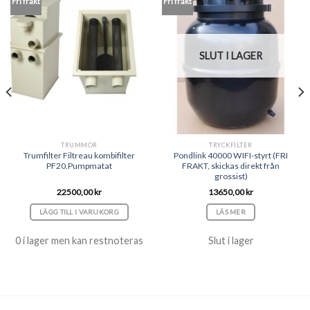
Fri frakt
Fri frakt
SLUT I LAGER
TRUMMOR
TRYCKFILTER
Trumfilter Filtreau kombifilter
Pondlink 40000 WIFI-styrt (FRI
PF20.Pumpmatat
FRAKT, skickas direkt från
grossist)
22500,00
kr
13650,00
kr
LÄGG TILL I VARUKORG
LÄS MER
0 i lager men kan restnoteras
Slut i lager